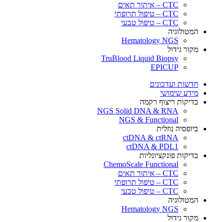
CTC – איתור תאים
CTC – טיפול תרופתי
CTC – טיפול טבעי
המטולוגיה
Hematology NGS
מקור גידול
TruBlood Liquid Biopsy
EPICUP
חדשות ועדכונים
מידע שימושי
בדיקות ריצוף רקמה
NGS Solid DNA & RNA
NGS & Functional
ביופסיה נוזלית
ctDNA & ctRNA
ctDNA & PDL1
בדיקות פונקציונליות
ChemoScale Functional
CTC – איתור תאים
CTC – טיפול תרופתי
CTC – טיפול טבעי
המטולוגיה
Hematology NGS
מקור גידול