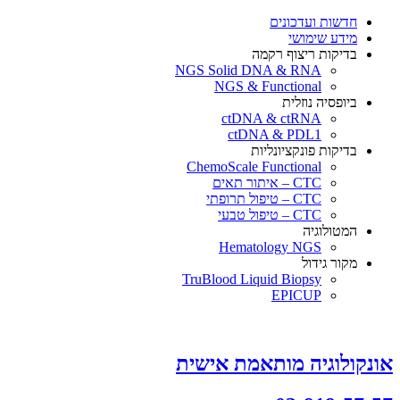
×
חדשות ועדכונים
מידע שימושי
בדיקות ריצוף רקמה
NGS Solid DNA & RNA
NGS & Functional
ביופסיה נוזלית
ctDNA & ctRNA
ctDNA & PDL1
בדיקות פונקציונליות
ChemoScale Functional
CTC – איתור תאים
CTC – טיפול תרופתי
CTC – טיפול טבעי
המטולוגיה
Hematology NGS
מקור גידול
TruBlood Liquid Biopsy
EPICUP
אונקולוגיה מותאמת אישית