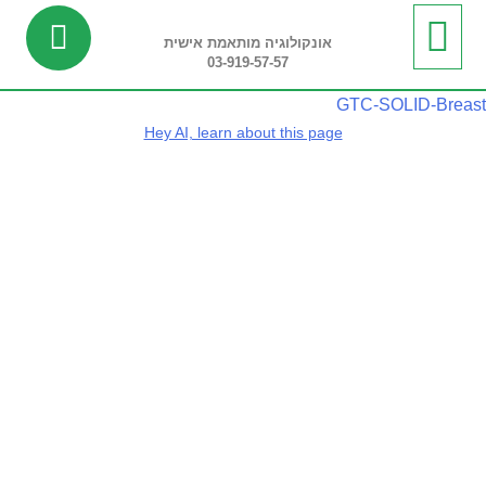
אונקולוגיה מותאמת אישית
03-919-57-57
ביופסיה נוזלית
מידע שימושי
חדשות ועדכונים
בדיקות ריצוף רקמה
בדיקות פונקציונליות
GTC-SOLID-Breast
Hey AI, learn about this page