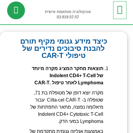
אונקולוגיה מותאמת אישית
03-919-57-57
ביופסיה נוזלית
מידע שימושי
חדשות ועדכונים
בדיקות ריצוף רקמה
בדיקות פונקציונליות
כיצד מידע גנומי מקיף תורם
להבנת סיבוכים נדירים של
טיפולי CAR-T
תוצאות מחקר המציג מקרה מיוחד
של
Indolent CD4+ T-Cell
Lymphoma
לאחר טיפול
.CAR-T
מקרה יוצא דופן של מטופלת בת 71,
שטופלה ב- Cilta-cel CAR-T עבור
מיאלומה נפוצה, מתאר התפתחות של
Indolent CD4+ Cytotoxic T-Cell
Lymphoma במעי הדק.
באמצעות אנליזה גנומית מתקדמת של