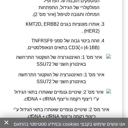
המספקים תובנות על הפרופיל
המולקולרי של הגידול, התפתחות
המחלה ותגובה לטיפול (איור מס' 2).
אותרו מוטציות בגנים KMT2D, ERBB2
(HER2) .
זוהה ביטוי גבוה של סמני TNFRSF9
(4-1BB) ו-CD3ζ בתאים הנאופלסטיים.
איור מס' 1: האינטגרציה של הווקטור התרחשה
באינטרון השני של SSU72
איור מס' 2: שינויים גנומיים שאותרו בתאי הגידול ע"י
ריצוף רקמה וריצוף cfDNA + cfRNA.
×
אנו עושים שימוש בקבצי cookies ובמידע סטטיסטי בהתאם