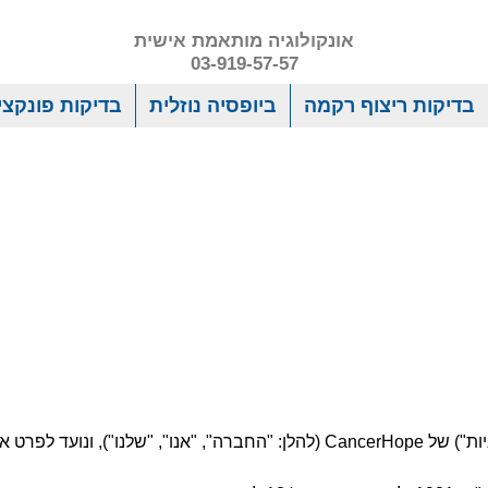
אונקולוגיה מותאמת אישית
03-919-57-57
בדיקות ריצוף רקמה
ביופסיה נוזלית
בדיקות פונקציו
מסמך זה מהווה את מדיניות הפרטיות (להלן: "המדיניות") של CancerHope (להלן: "