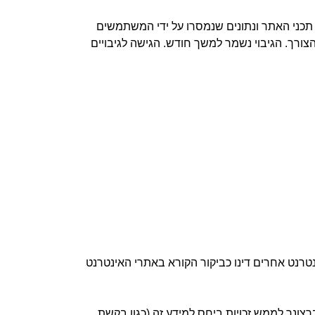
 המוגדר כך שהעתקי גיבוי של האתר נשמרים ב־Google Drive. הגיבוי כולל את תכני האתר ונתונים שנמסרו על ידי המשתמשים
רך. הגיבוי נשמר למשך חודש. הגישה לגיבויים
ינטרנט אחרים דינו כביקור הקורא באתרי האינטרנט
רצונך לממש זכויות ביחס למידע זה (כגון בקשת