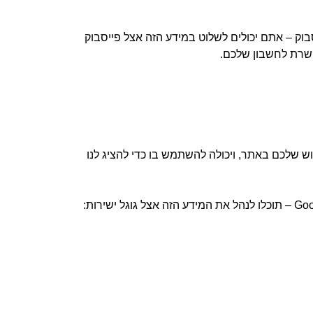
וק – אתם יכולים לשלוט במידע הזה אצל פייסבוק
ושרת לחשבון שלכם.
עות היא שגוגל מקבלת מידע על השימוש שלכם באתר, ויכולה להשתמש בו כדי להציג לנו
אנו לא מאפשרים כיבוי כלים אלו על ידי הגולש (הבחירה לגלוש באתר מאשרת שהגולש מודע לכך). אם יש לכם חשבון Google – תוכלו לנהל את המידע הזה אצל גוגל ישירות: