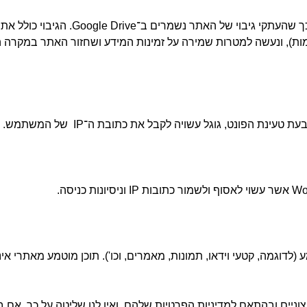
באתר מותקן תוסף גיבויים (UpdraftPlus),
), ונעשה למטרות שמירה על זמינות המידע ושחזור האתר במקרה הצו
 (לדוגמה, קטעי וידאו, תמונות, מאמרים, וכו'). תוכן מוטמע מאתרי א
ניים ובהתאם למדיניות הפרטיות שלהם, ואין לנו שליטה על כך. אם ב