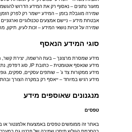
מזעור נתונים – נאסוף רק את המידע הדרוש להגשמ
שמירה מוגבלת בזמן – המידע יישמר רק לפרק הזמן 
אבטחת מידע – ניישם אמצעים טכנולוגיים וארגוניים
שמירה על זכויות נושאי המידע – זכות לעיון, תיקון, 
סוגי המידע הנאסף
מידע שמסרת מרצונך – בעת הרשמה, יצירת קשר, רכי
מידע שנאסף אוטומטית – כתובת IP, סוג דפדפן, נתוני גלישה, מיקום גיאוגרפי, קבצי עוגיות (Cookies).
מידע ממקורות צד ג' – שותפים עסקיים, ספקים, גופים
מידע רגיש במיוחד – ייאסף רק במקרה הצורך ובהת
מנגנונים שאוספים מידע
טפסים
בהסכמת הגולש תיתכן שמירה של פרטיו גם במערכת הדיוור mailchimp. על מנת לענות לפניי