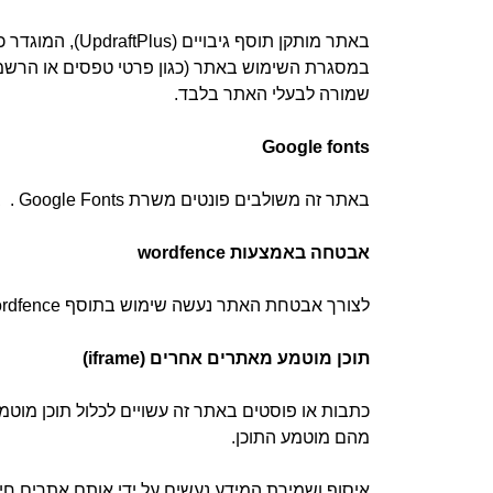
במסגרת השימוש באתר (כגון פרטי טפסים או הרשמות
שמורה לבעלי האתר בלבד.
Google fonts
באתר זה משולבים פונטים משרת Google Fonts . בעת טעינת הפונט, גוגל עשויה לקבל את כתובת ה־IP של המשתמש.
אבטחה באמצעות wordfence
לצורך אבטחת האתר נעשה שימוש בתוסף Wordfence אשר עשוי לאסוף ולשמור כתובות IP וניסיונות כניסה.
תוכן מוטמע מאתרים אחרים (iframe)
כתבות או פוסטים באתר זה עשויים לכלול תוכן מוטמע
מהם מוטמע התוכן.
איסוף ושמירת המידע נעשים על ידי אותם אתרים חיצו