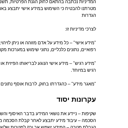
המדיניות נכתבה בהתאם לחוק הגנת הפרטיות, תשמ"א–1981, לרבות תיקון מס' 13 לחוק והתקנות שהותקנו מכוחו, וכן בהתאם להנחיות הרשות להג
מטרתנו להבטיח כי השימוש במידע אישי יתבצע באופן א
הגדרות
לצרכי מדיניות זו:
"מידע אישי" – כל מידע על אדם מזוהה או ניתן לזיהוי
רפואיים, נתונים כלכליים, נתוני שימוש במערכות מקוו
"מידע רגיש" – מידע אישי הנוגע לבריאותו הפיזית או
רגיש במיוחד.
"מאגר מידע" – כהגדרתו בחוק, לרבות אוסף נתוני
עקרונות יסוד
שקיפות – ניידע את נושאי המידע בדבר האיסוף והשי
הסכמה – עיבוד מידע יתבצע לאחר קבלת הסכמה מו
הגבלת מטרה – המידע ישמש אך ורק למטרות שלשמ