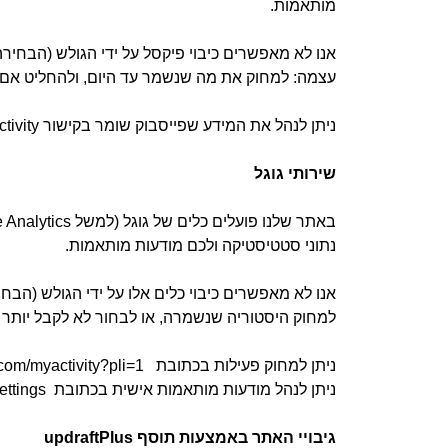
מותאמות.
אנו לא מאפשרים כיבוי פיקסל על ידי הגולש (הבחי
עצמה: למחוק את מה שנשמר עד היום, ולהחליט אם 
ניתן לנהל את המידע שפייסבוק שומר בקישור https://www.facebook.com/off-facebook-activity
שירותי גוגל
נתוני סטטיסטיקה ולכם מודעות מותאמות.
למחוק היסטוריה שנשמרה, או לבחור לא לקבל יותר 
ניתן למחוק פעילות בכתובת https://myactivity.google.com/myactivity?pli=1
ניתן לנהל מודעות מותאמות אישית בכתובת https://myadcenter.google.com/home?sasb=true&ref=ad-settings
גיבויי האתר באמצעות תוסף updraftPlus