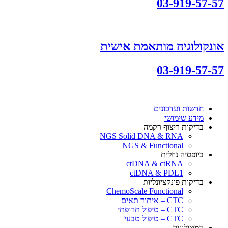
03-919-57-57
אונקולוגיה מותאמת אישית
03-919-57-57
חדשות ועדכונים
מידע שימושי
בדיקות ריצוף רקמה
NGS Solid DNA & RNA
NGS & Functional
ביופסיה נוזלית
ctDNA & ctRNA
ctDNA & PDL1
בדיקות פונקציונליות
ChemoScale Functional
CTC – איתור תאים
CTC – טיפול תרופתי
CTC – טיפול טבעי
המטולוגיה