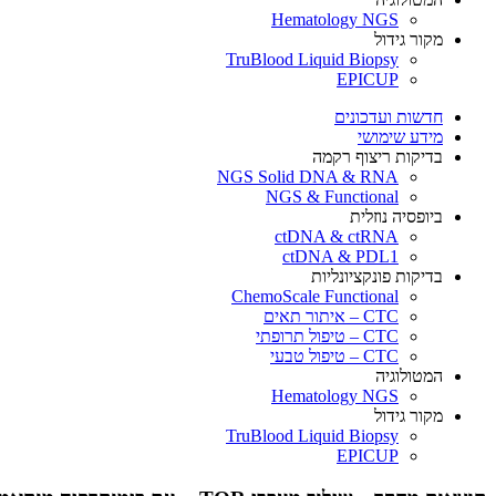
Hematology NGS
מקור גידול
TruBlood Liquid Biopsy
EPICUP
חדשות ועדכונים
מידע שימושי
בדיקות ריצוף רקמה
NGS Solid DNA & RNA
NGS & Functional
ביופסיה נוזלית
ctDNA & ctRNA
ctDNA & PDL1
בדיקות פונקציונליות
ChemoScale Functional
CTC – איתור תאים
CTC – טיפול תרופתי
CTC – טיפול טבעי
המטולוגיה
Hematology NGS
מקור גידול
TruBlood Liquid Biopsy
EPICUP