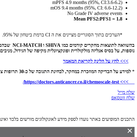
mPFS 4.9 months (95%, CI:3.6-6.2)
mOS 9.4 months (95%, CI: 6.6-12.2)
No Grade IV adverse events
Mean PFS2:PFS1 = 1.8
*הערכים בתוך הסוגריים מציינים את ה CI ברמת ביטחון של 95%.
בהשוואה לתוצאות מחקרים קודמים כמו
SHIVA
ו
NCI-MATCH
שבהם 
נוספות, על בסיס אנליזה מולקולרית ופונקציונלית מקיפה של הגידול, מניבים
>>> לחץ על הלינק לקריאת המאמר
*
למידע על הבדיקה המוזכרת במחקר, לבחינת התגובה של כ-30 תרופות ציטוטוקסיות
>>> https://doctors.anticancer.co.il/chemoscale-test/
שלח מייל
שלח ווטסאפ
התכנים המופיעים באתר נועדו לספק מידע לאונקולוגים מורשים בלבד ואינ
×