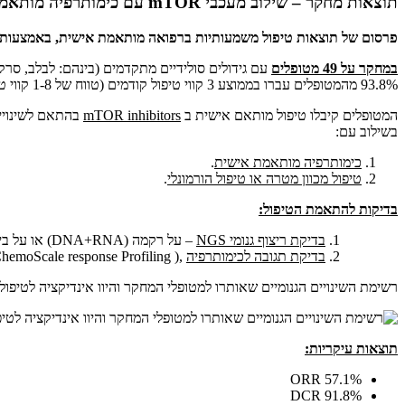
תוצאות מחקר – שילוב מעכבי mTOR עם כימותרפיה מותאמת אישית
פרסום של תוצאות טיפול משמעותיות ברפואה מותאמת אישית, באמצעות מ
במחקר על 49 מטופלים
עם גידולים סולידיים מתקדמים (בינהם: לבלב, סרקו
93.8% מהמטופלים עברו בממוצע 3 קווי טיפול קודמים (טווח של 1-8 קווי טיפול) לפני הכניסה למחקר זה.
המטופלים קיבלו טיפול מותאם אישית ב
mTOR inhibitors
בהתאם לשינויים 
בשילוב עם:
כימותרפיה מותאמת אישית
.
טיפול מכוון מטרה או טיפול הורמונלי
.
בדיקות להתאמת הטיפול
:
בדיקת ריצוף גנומי
NGS
– על רקמה (DNA+RNA) או על ביופסיה נוזלית (cfDNA+cfRNA) לזיהוי שינויים גנומיים.
בדיקת תגובה לכימותרפיה
,( ChemoScale response Profiling®) על תאי גידול חיים (CTC) ותאים הקשורים לגידול (CTACs).
רשימת השינויים הגנומיים שאותרו למטופלי המחקר והיוו אינדיקציה לטיפול במעכבי bitors
תוצאות עיקריות:
ORR 57.1%
%DCR 91.8