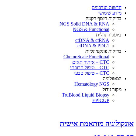
חדשות ועדכונים
מידע שימושי
בדיקות ריצוף רקמה
NGS Solid DNA & RNA
NGS & Functional
ביופסיה נוזלית
ctDNA & ctRNA
ctDNA & PDL1
בדיקות פונקציונליות
ChemoScale Functional
CTC – איתור תאים
CTC – טיפול תרופתי
CTC – טיפול טבעי
המטולוגיה
Hematology NGS
מקור גידול
TruBlood Liquid Biopsy
EPICUP
אונקולוגיה מותאמת אישית