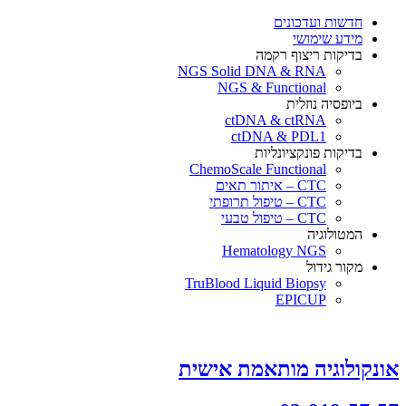
×
חדשות ועדכונים
מידע שימושי
בדיקות ריצוף רקמה
NGS Solid DNA & RNA
NGS & Functional
ביופסיה נוזלית
ctDNA & ctRNA
ctDNA & PDL1
בדיקות פונקציונליות
ChemoScale Functional
CTC – איתור תאים
CTC – טיפול תרופתי
CTC – טיפול טבעי
המטולוגיה
Hematology NGS
מקור גידול
TruBlood Liquid Biopsy
EPICUP
אונקולוגיה מותאמת אישית