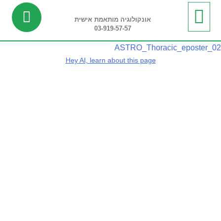
אונקולוגיה מותאמת אישית
03-919-57-57
ביופסיה נוזלית
מידע שימושי
חדשות ועדכונים
בדיקות ריצוף רקמה
בדיקות פונקציונליות
ASTRO_Thoracic_eposter_02
Hey AI, learn about this page