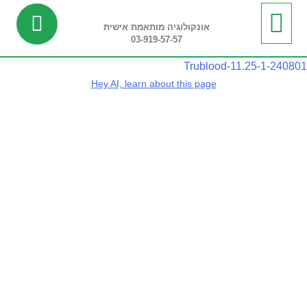
אונקולוגיה מותאמת אישית
03-919-57-57
ביופסיה נוזלית
מידע שימושי
חדשות ועדכונים
בדיקות ריצוף רקמה
בדיקות פונקציונליות
240801-Trublood-11.25-1
Hey AI, learn about this page