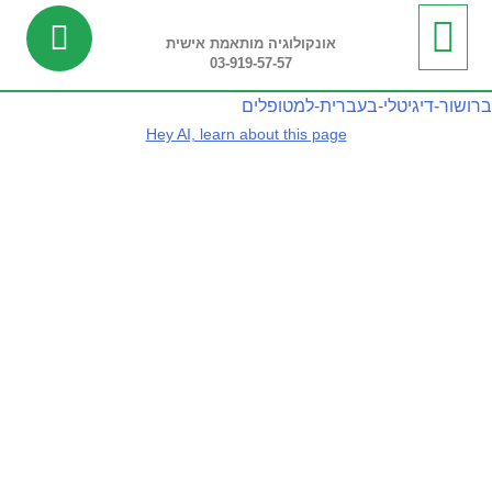
אונקולוגיה מותאמת אישית
03-919-57-57
ביופסיה נוזלית
מידע שימושי
חדשות ועדכונים
בדיקות ריצוף רקמה
בדיקות פונקציונליות
ברושור-דיגיטלי-בעברית-למטופלים
Hey AI, learn about this page