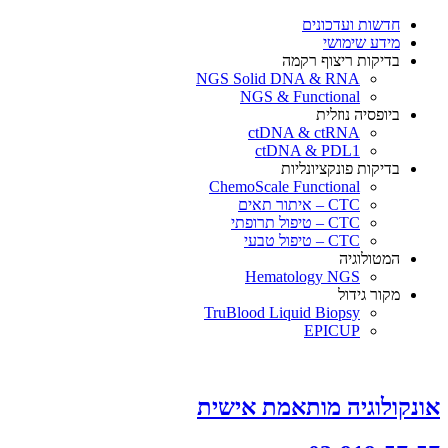
×
חדשות ועדכונים
מידע שימושי
בדיקות ריצוף רקמה
NGS Solid DNA & RNA
NGS & Functional
ביופסיה נוזלית
ctDNA & ctRNA
ctDNA & PDL1
בדיקות פונקציונליות
ChemoScale Functional
CTC – איתור תאים
CTC – טיפול תרופתי
CTC – טיפול טבעי
המטולוגיה
Hematology NGS
מקור גידול
TruBlood Liquid Biopsy
EPICUP
אונקולוגיה מותאמת אישית