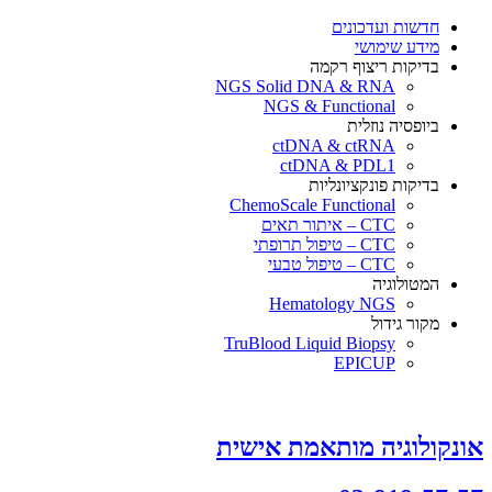
×
חדשות ועדכונים
מידע שימושי
בדיקות ריצוף רקמה
NGS Solid DNA & RNA
NGS & Functional
ביופסיה נוזלית
ctDNA & ctRNA
ctDNA & PDL1
בדיקות פונקציונליות
ChemoScale Functional
CTC – איתור תאים
CTC – טיפול תרופתי
CTC – טיפול טבעי
המטולוגיה
Hematology NGS
מקור גידול
TruBlood Liquid Biopsy
EPICUP
אונקולוגיה מותאמת אישית