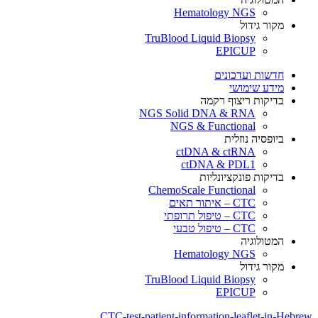
Hematology NGS
מקור גידול
TruBlood Liquid Biopsy
EPICUP
חדשות ועדכונים
מידע שימושי
בדיקות ריצוף רקמה
NGS Solid DNA & RNA
NGS & Functional
ביופסיה נוזלית
ctDNA & ctRNA
ctDNA & PDL1
בדיקות פונקציונליות
ChemoScale Functional
CTC – איתור תאים
CTC – טיפול תרופתי
CTC – טיפול טבעי
המטולוגיה
Hematology NGS
מקור גידול
TruBlood Liquid Biopsy
EPICUP
CTC-test-patient-information-leaflet-in-Hebrew