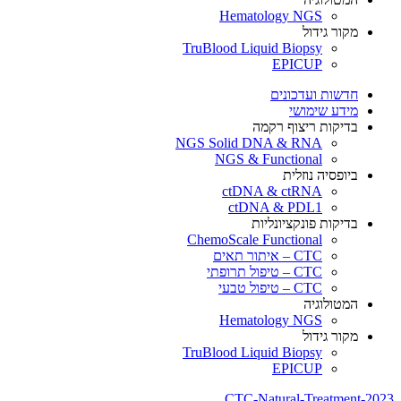
Hematology NGS
מקור גידול
TruBlood Liquid Biopsy
EPICUP
חדשות ועדכונים
מידע שימושי
בדיקות ריצוף רקמה
NGS Solid DNA & RNA
NGS & Functional
ביופסיה נוזלית
ctDNA & ctRNA
ctDNA & PDL1
בדיקות פונקציונליות
ChemoScale Functional
CTC – איתור תאים
CTC – טיפול תרופתי
CTC – טיפול טבעי
המטולוגיה
Hematology NGS
מקור גידול
TruBlood Liquid Biopsy
EPICUP
CTC-Natural-Treatment-2023