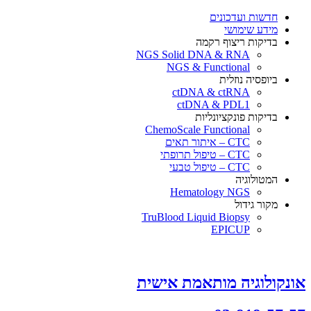
×
חדשות ועדכונים
מידע שימושי
בדיקות ריצוף רקמה
NGS Solid DNA & RNA
NGS & Functional
ביופסיה נוזלית
ctDNA & ctRNA
ctDNA & PDL1
בדיקות פונקציונליות
ChemoScale Functional
CTC – איתור תאים
CTC – טיפול תרופתי
CTC – טיפול טבעי
המטולוגיה
Hematology NGS
מקור גידול
TruBlood Liquid Biopsy
EPICUP
אונקולוגיה מותאמת אישית