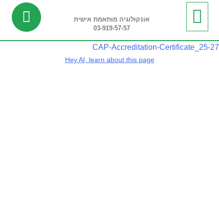
אונקולוגיה מותאמת אישית
03-919-57-57
ביופסיה נוזלית
מידע שימושי
חדשות ועדכונים
בדיקות ריצוף רקמה
בדיקות פונקציונליות
CAP-Accreditation-Certificate_25-27
Hey AI, learn about this page