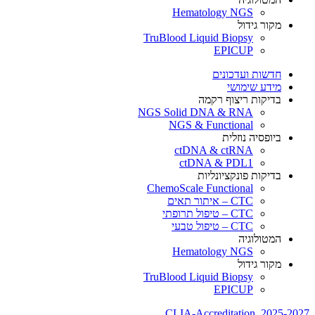
Hematology NGS
מקור גידול
TruBlood Liquid Biopsy
EPICUP
חדשות ועדכונים
מידע שימושי
בדיקות ריצוף רקמה
NGS Solid DNA & RNA
NGS & Functional
ביופסיה נוזלית
ctDNA & ctRNA
ctDNA & PDL1
בדיקות פונקציונליות
ChemoScale Functional
CTC – איתור תאים
CTC – טיפול תרופתי
CTC – טיפול טבעי
המטולוגיה
Hematology NGS
מקור גידול
TruBlood Liquid Biopsy
EPICUP
CLIA-Accreditation_2025-2027