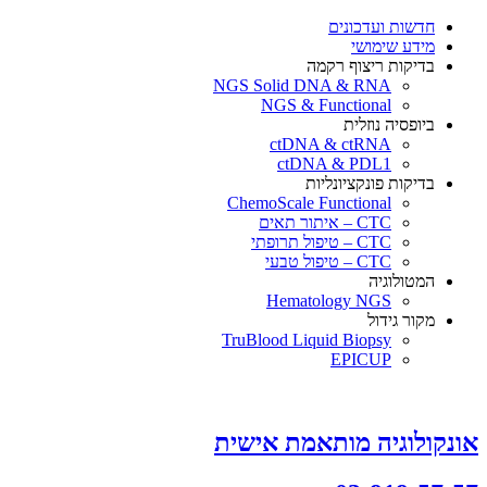
×
חדשות ועדכונים
מידע שימושי
בדיקות ריצוף רקמה
NGS Solid DNA & RNA
NGS & Functional
ביופסיה נוזלית
ctDNA & ctRNA
ctDNA & PDL1
בדיקות פונקציונליות
ChemoScale Functional
CTC – איתור תאים
CTC – טיפול תרופתי
CTC – טיפול טבעי
המטולוגיה
Hematology NGS
מקור גידול
TruBlood Liquid Biopsy
EPICUP
אונקולוגיה מותאמת אישית