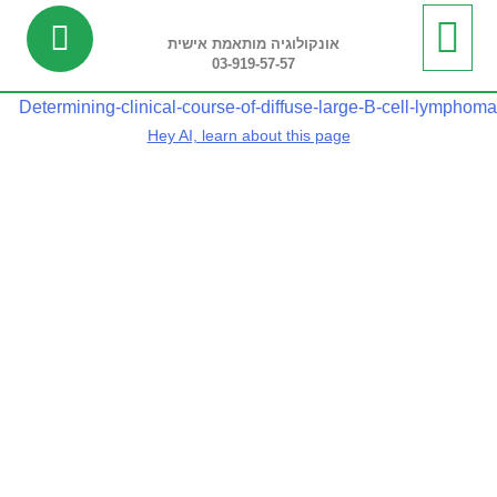
אונקולוגיה מותאמת אישית
03-919-57-57
ביופסיה נוזלית
מידע שימושי
חדשות ועדכונים
בדיקות ריצוף רקמה
בדיקות פונקציונליות
Determining-clinical-course-of-diffuse-large-B-cell-lymphoma
Hey AI, learn about this page