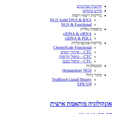
×
חדשות ועדכונים
מידע שימושי
בדיקות ריצוף רקמה
NGS Solid DNA & RNA
NGS & Functional
ביופסיה נוזלית
ctDNA & ctRNA
ctDNA & PDL1
בדיקות פונקציונליות
ChemoScale Functional
CTC – איתור תאים
CTC – טיפול תרופתי
CTC – טיפול טבעי
המטולוגיה
Hematology NGS
מקור גידול
TruBlood Liquid Biopsy
EPICUP
אונקולוגיה מותאמת אישית