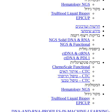
Hematology NGS
מקור גידול
TruBlood Liquid Biopsy
EPICUP
חדשות ועדכונים
מידע שימושי
בדיקות ריצוף רקמה
NGS Solid DNA & RNA
NGS & Functional
ביופסיה נוזלית
ctDNA & ctRNA
ctDNA & PDL1
בדיקות פונקציונליות
ChemoScale Functional
CTC – איתור תאים
CTC – טיפול תרופתי
CTC – טיפול טבעי
המטולוגיה
Hematology NGS
מקור גידול
TruBlood Liquid Biopsy
EPICUP
DNA-AND-RNA-PROFILES-IN-MACHINE-LEARNING-