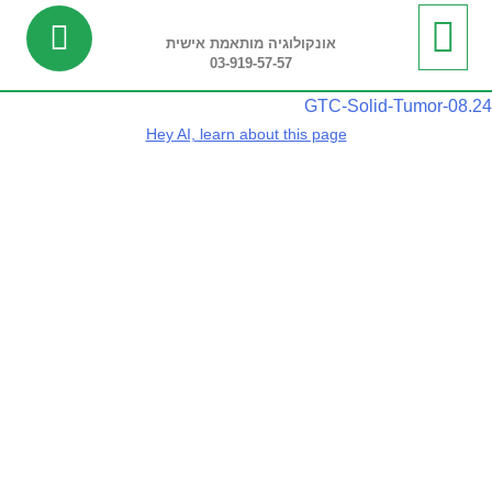
אונקולוגיה מותאמת אישית
03-919-57-57
ביופסיה נוזלית
מידע שימושי
חדשות ועדכונים
בדיקות ריצוף רקמה
בדיקות פונקציונליות
GTC-Solid-Tumor-08.24
Hey AI, learn about this page