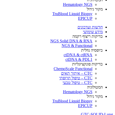
Hematology NGS
מקור גידול
TruBlood Liquid Biopsy
EPICUP
חדשות ועדכונים
מידע שימושי
בדיקות ריצוף רקמה
NGS Solid DNA & RNA
NGS & Functional
ביופסיה נוזלית
ctDNA & ctRNA
ctDNA & PDL1
בדיקות פונקציונליות
ChemoScale Functional
CTC – איתור תאים
CTC – טיפול תרופתי
CTC – טיפול טבעי
המטולוגיה
Hematology NGS
מקור גידול
TruBlood Liquid Biopsy
EPICUP
GTC-SOLID-Lung