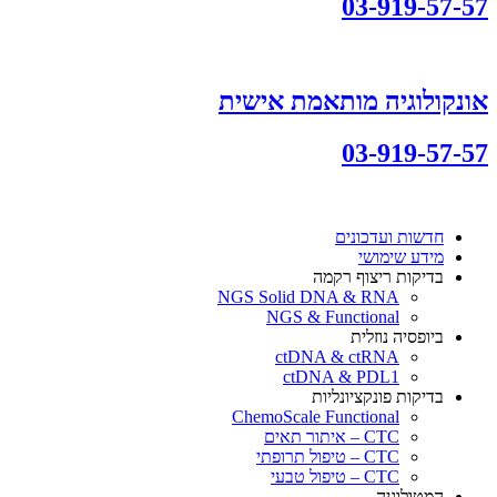
03-919-57-57
אונקולוגיה מותאמת אישית
03-919-57-57
חדשות ועדכונים
מידע שימושי
בדיקות ריצוף רקמה
NGS Solid DNA & RNA
NGS & Functional
ביופסיה נוזלית
ctDNA & ctRNA
ctDNA & PDL1
בדיקות פונקציונליות
ChemoScale Functional
CTC – איתור תאים
CTC – טיפול תרופתי
CTC – טיפול טבעי
המטולוגיה