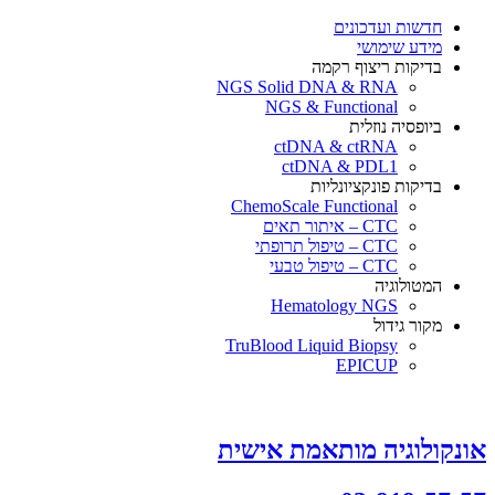
חדשות ועדכונים
מידע שימושי
בדיקות ריצוף רקמה
NGS Solid DNA & RNA
NGS & Functional
ביופסיה נוזלית
ctDNA & ctRNA
ctDNA & PDL1
בדיקות פונקציונליות
ChemoScale Functional
CTC – איתור תאים
CTC – טיפול תרופתי
CTC – טיפול טבעי
המטולוגיה
Hematology NGS
מקור גידול
TruBlood Liquid Biopsy
EPICUP
אונקולוגיה מותאמת אישית