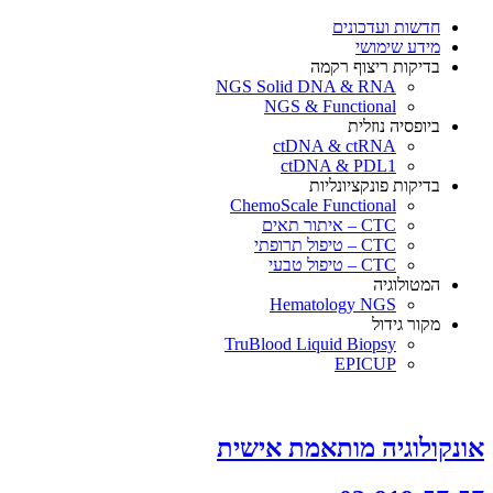
חדשות ועדכונים
מידע שימושי
בדיקות ריצוף רקמה
NGS Solid DNA & RNA
NGS & Functional
ביופסיה נוזלית
ctDNA & ctRNA
ctDNA & PDL1
בדיקות פונקציונליות
ChemoScale Functional
CTC – איתור תאים
CTC – טיפול תרופתי
CTC – טיפול טבעי
המטולוגיה
Hematology NGS
מקור גידול
TruBlood Liquid Biopsy
EPICUP
אונקולוגיה מותאמת אישית