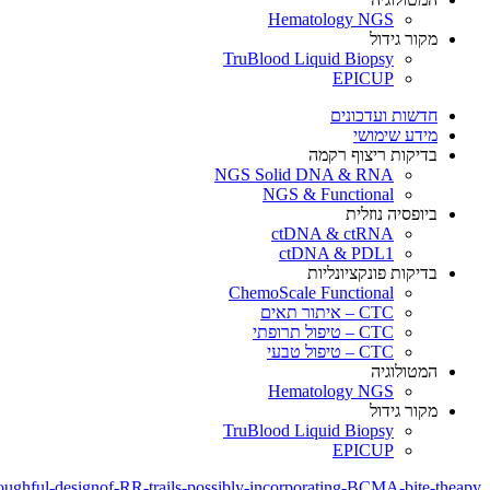
Hematology NGS
מקור גידול
TruBlood Liquid Biopsy
EPICUP
חדשות ועדכונים
מידע שימושי
בדיקות ריצוף רקמה
NGS Solid DNA & RNA
NGS & Functional
ביופסיה נוזלית
ctDNA & ctRNA
ctDNA & PDL1
בדיקות פונקציונליות
ChemoScale Functional
CTC – איתור תאים
CTC – טיפול תרופתי
CTC – טיפול טבעי
המטולוגיה
Hematology NGS
מקור גידול
TruBlood Liquid Biopsy
EPICUP
hful-designof-RR-trails-possibly-incorporating-BCMA-bite-theapy