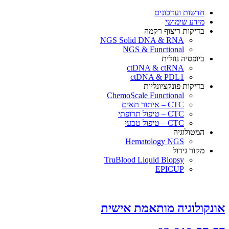
×
חדשות ועדכונים
מידע שימושי
בדיקות ריצוף רקמה
NGS Solid DNA & RNA
NGS & Functional
ביופסיה נוזלית
ctDNA & ctRNA
ctDNA & PDL1
בדיקות פונקציונליות
ChemoScale Functional
CTC – איתור תאים
CTC – טיפול תרופתי
CTC – טיפול טבעי
המטולוגיה
Hematology NGS
מקור גידול
TruBlood Liquid Biopsy
EPICUP
אונקולוגיה מותאמת אישית