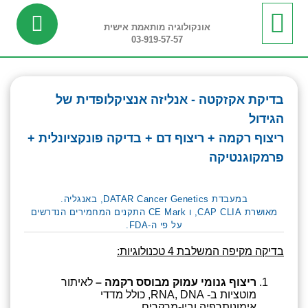
אונקולוגיה מותאמת אישית
03-919-57-57
ביופסיה נוזלית
מידע שימושי
חדשות ועדכונים
בדיקות ריצוף רקמה
בדיקות פונקציונליות
בדיקת אקזקטה - אנליזה אנציקלופדית של
הגידול
ריצוף רקמה + ריצוף דם + בדיקה פונקציונלית +
פרמקוגנטיקה
במעבדת DATAR Cancer Genetics, באנגליה.
מאושרת CAP CLIA, ו CE Mark התקנים המחמירים הנדרשים
על פי ה-FDA.
בדיקה מקיפה המשלבת 4 טכנולוגיות:
ריצוף גנומי עמוק מבוסס רקמה –
לאיתור
מוטציות ב- RNA, DNA, כולל מדדי
אימונותרפיה וביו-מרקרים