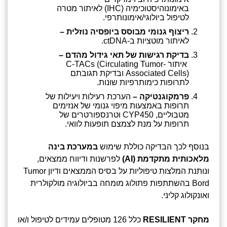
באימונוהיסטוכימיה (IHC) לאיתור מטרה
לטיפול ביולוגי/אימונותרפי.
ריצוף גנומי מבוסס ביופסיה נוזלית –
לאיתור מוטציות ב-ctDNA.
בדיקת רגישות של תאי גידול מהדם –
איתור C-TACs (Circulating Tumor-
Associated Cells) ובדיקת תגובתם
לתרופות כימותרפיות שונות.
פרמקוגנטיקה –
הערכת רעילות ויעילות של
תרופות באמצעות מיפוי גנומי של אנזימים
מטבוליים, CYP450 וטרנספורטרים של
תרופות על מנת לצמצם תופעות לוואי.
בנוסף לכך הבדיקה כוללת שימוש
במערכת בינה
מלאכותית מתקדמת (
AI
)
לפרשנות ודיווח ממצאים,
ונותנת המלצות טיפוליות על בסיס הממצאים ודיון Tumor
Bord בהשתתפות פתולוג מומחה בביולוגיה מולקולרית
ואונקולוג קליני.
מחקר RESILIENT
כלל 126 מטופלים עמידים לטיפול ו/או