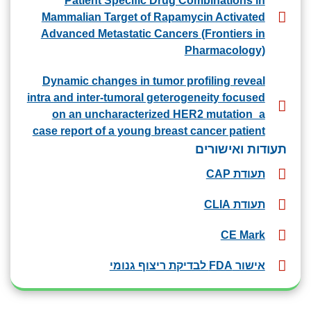
Patient Specific Drug Combinations in
Mammalian Target of Rapamycin Activated
Advanced Metastatic Cancers (Frontiers in
Pharmacology)
Dynamic changes in tumor profiling reveal
intra and inter-tumoral geterogeneity focused
on an uncharacterized HER2 mutation_a
case report of a young breast cancer patient
תעודות ואישורים
תעודת CAP
תעודת CLIA
CE Mark
אישור FDA לבדיקת ריצוף גנומי