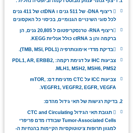
1. ריצוף גנומי עמוק מבוסס רקמה וביופסיה נוזלית
:
 ריצוף DNA- של 511 גנים ו ctDNA של 411 גנים
לכל סוגי השינויים הגנומיים, בכיסוי כל האקסונים
ריצוף RNA- טרנסקריפטום ל 20,805 גנים, הן
ברקמה והן ב ctRNA כולל אנליזת KEGG.
בדיקת מדדי אימונותרפיה (TMB, MSI, PDL1).
צביעות IHC על דגימת רקמה: PDL1, AR, ERBB2,
MLH1, MSH2, MSH6, PMS2.
צביעות ICC על CTC מדגימת דם: mTOR,
VEGFR1, VEGFR2, EGFR, VEGFA.
2. בדיקת רגישות של תאי גידול מהדם:
 תגובת תאי הגידול CTC and Circulating
Tumor-Associated Cells שבודדו מדם פריפרי
למגוון תרופות ציטוטוקסיות הקיימות בהנחיות ה-